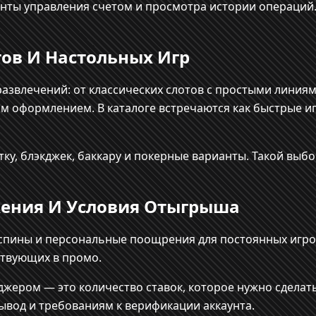
менты управления счетом и просмотра истории операци
тов И Настольных Игр
азвлечений: от классических слотов с простыми линия
 оформлением. В каталоге встречаются как быстрые игр
тку, блэкджек, баккару и покерные варианты. Такой выб
жения И Условия Отыгрыша
спины и персональные поощрения для постоянных игро
ствующих в промо.
ером — это количество ставок, которое нужно сделать 
ывод и требованиям к верификации аккаунта.