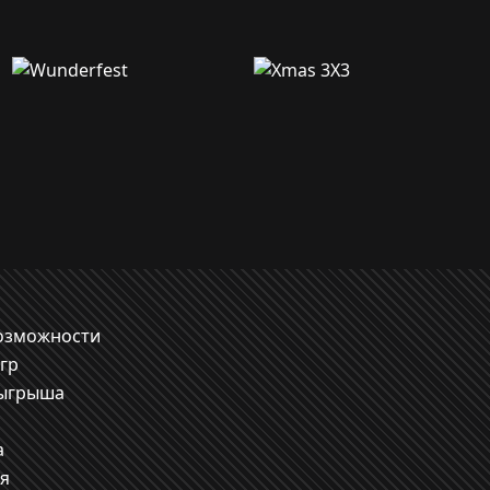
возможности
гр
тыгрыша
а
я