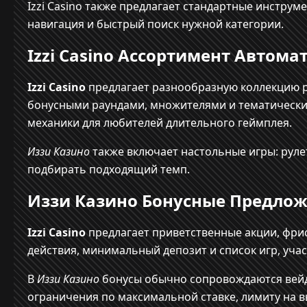
Izzi Casino также предлагает стандартные инстру
навигация и быстрый поиск нужной категории.
Izzi Casino Ассортимент Автома
Izzi Casino
предлагает разнообразную коллекцию р
бонусными раундами, множителями и тематическим
механики для любителей длительного геймплея.
Иззи Казино
также включает настольные игры: руле
подбирать подходящий темп.
Иззи Казино Бонусные Предло
Izzi Casino
предлагает приветственные акции, фри
действия, минимальный депозит и список игр, уча
В
Иззи Казино
бонусы обычно сопровождаются вейдж
ограничения по максимальной ставке, лимиту на в