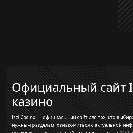
Официальный сайт Iz
казино
Izzi Casino — официальный сайт для тех, кто выби
нужным разделам, ознакомиться с актуальной инф
поддержка пользователей, которая доступна 24/7