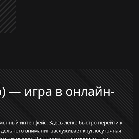
) — игра в онлайн-
еменный интерфейс. Здесь легко быстро перейти к
тдельного внимания заслуживает круглосуточная
ого ожидания. Платформа адаптирована для