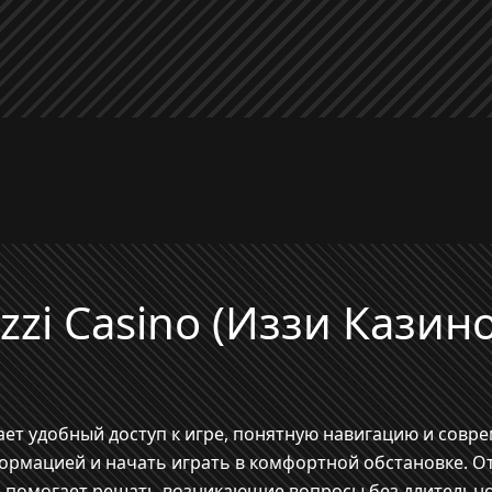
zi Casino (Иззи Казино
рает удобный доступ к игре, понятную навигацию и совр
ормацией и начать играть в комфортной обстановке. О
 и помогает решать возникающие вопросы без длительн