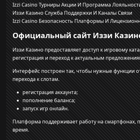
Izzi Casino Турниры Акции И Программа Лояльност
Иззи Казино Служба Поддержки И Каналы Связи
Izzi Casino Безопасность Платформы И Лицензион
Официальный сайт Иззи Казино
Иззи Казино предоставляет доступ к игровому кат
регистрация и переход к актуальным предложения
Интерфейс построен так, чтобы нужные функции о
перехода к слотам.
регистрация аккаунта;
пополнение баланса;
запуск игр онлайн.
Платформа поддерживает работу на смартфонах, п
время.